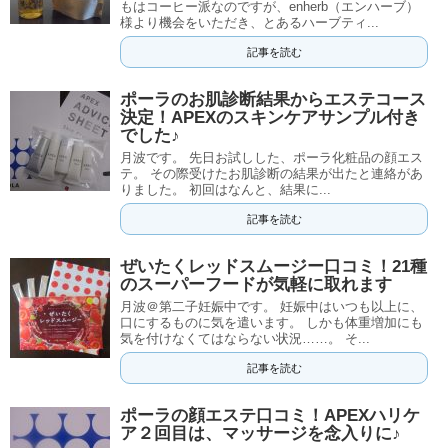
もはコーヒー派なのですが、enherb（エンハーブ）
様より機会をいただき、とあるハーブティ...
記事を読む
ポーラのお肌診断結果からエステコース
決定！APEXのスキンケアサンプル付き
でした♪
月波です。 先日お試しした、ポーラ化粧品の顔エス
テ。 その際受けたお肌診断の結果が出たと連絡があ
りました。 初回はなんと、結果に...
記事を読む
ぜいたくレッドスムージー口コミ！21種
のスーパーフードが気軽に取れます
月波＠第二子妊娠中です。 妊娠中はいつも以上に、
口にするものに気を遣います。 しかも体重増加にも
気を付けなくてはならない状況……。 そ...
記事を読む
ポーラの顔エステ口コミ！APEXハリケ
ア２回目は、マッサージを念入りに♪