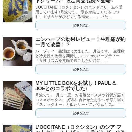
ドクリーム！限定商品も続々登場♪
L'OCCITANE（ロクシタン）のハンドクリームを愛
用しています♪月波です。 寒さが厳しくなるにつ
れ、カサカサがひどくなる指先……。いた...
記事を読む
エンハーブの効果レビュー！生理痛が約
一月で改善！？
ハーブティー生活はじめました、月波です。 生理痛
と冷え性の改善を期待し、enherbのハーブティー
「女性リズムを笑顔で過ごしたい時に」...
記事を読む
MY LITTLE BOXをお試し！PAUL &
JOEとのコラボでした♪
月波です。 月に一度、お洒落なコスメや雑貨が届く
コスメボックス。 好みに合わせたおやつが毎月届く
「スナックミー」と似たサービスだなぁと気...
記事を読む
L’OCCITANE（ロクシタン）のシア フ