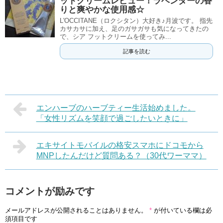
ットクリームレビュー！ラベンダーの香
りと爽やかな使用感☆
L'OCCITANE（ロクシタン）大好き♪月波です。 指先
カサカサに加え、足のガサガサも気になってきたの
で、シア フットクリームを使ってみ...
記事を読む
エンハーブのハーブティー生活始めました。
「女性リズムを笑顔で過ごしたいときに」
エキサイトモバイルの格安スマホにドコモから
MNPしたんだけど質問ある？（30代ワーママ）
コメントが励みです
メールアドレスが公開されることはありません。
*
が付いている欄は必
須項目です