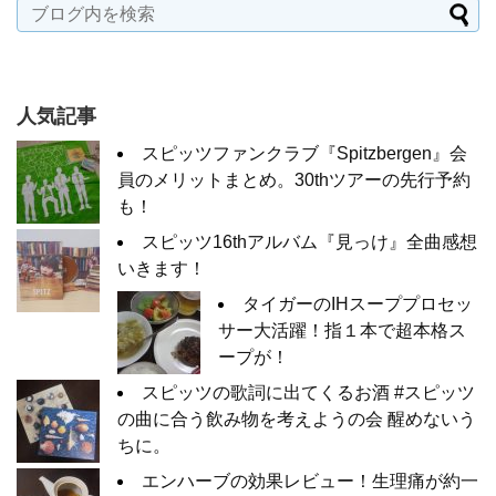
人気記事
スピッツファンクラブ『Spitzbergen』会
員のメリットまとめ。30thツアーの先行予約
も！
スピッツ16thアルバム『見っけ』全曲感想
いきます！
タイガーのIHスーププロセッ
サー大活躍！指１本で超本格ス
ープが！
スピッツの歌詞に出てくるお酒 #スピッツ
の曲に合う飲み物を考えようの会 醒めないう
ちに。
エンハーブの効果レビュー！生理痛が約一