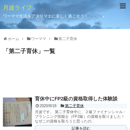
月波ライフ
ワーママ生活をアタリマエに楽しく過ごそう！
ホーム
ワーママ
第二子育休
「
第二子育休
」
一覧
育休中にFP2級の資格取得した体験談
2020/8/18
第二子育休
月波です。 第二子育休中に、２級ファイナンシャル・
プランニング技能士（FP2級）の資格を取りました！
なぜこの資格を取ろうと思ったの...
記事を読む