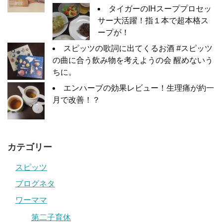
タイガーのIHスーププロセッ
サー大活躍！指１本で超本格ス
ープが！
スピッツの歌詞に出てくるお酒 #スピッツ
の曲に合う飲み物を考えようの会 醒めないう
ちに。
エンハーブの効果レビュー！生理痛が約一
月で改善！？
カテゴリー
スピッツ
ブログネタ
ワーママ
第二子育休