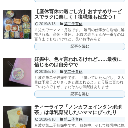
【産休育休の過ごし方】おすすめサービ
スでラクに楽しく！復職後も役立つ！
2019/8/13
第二子育休
２児のワーママ・月波です。 毎日の仕事から途端に解
放される、産休・育休。 お腹の赤ちゃんが一番なのは
言うまでもないけれど、長いお休みをど...
記事を読む
妊娠中、色々言われるけれど……最後に
信じるのは自分やで
2018/5/10
第二子育休
月波＠第二子妊娠中です。 「働いていたんだし、２人
目は予定日よりさっさと産まれるよ」と母親に言われ
ていたのですが、まだそんな気配はありませ...
記事を読む
ティーライフ「ノンカフェインタンポポ
茶」は母乳育児したいママにぴったり
2018/4/10
第二子育休
月波＠第二子妊娠中です。 妊娠中、そして授乳中に気