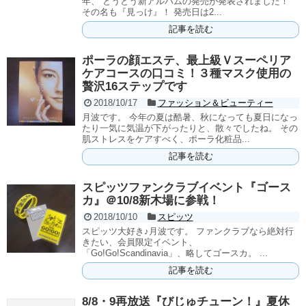
年、 とうとう新アルバムの発売が発表されました！
その名も『見っけ』！ 発売日は2...
記事を読む
ポーラの顔エステ、最上級Ｖスーペリア
ケアコースの口コミ！３種マスク使用の
贅沢16ステップです
2018/10/17
ファッション＆ビューティー
月波です。 今年の夏は酷暑、秋になっても夏日になっ
たり一気に気温が下がったりと、散々でしたね。 その
肌ストレスをケアすべく、ポーラ化粧品...
記事を読む
スピッツファンクラブイベント『ゴース
カ』＠10/8新木場に参戦！
2018/10/10
スピッツ
スピッツ大好き♪月波です。 ファンクラブなら絶対行
きたい、会員限定イベント、
「Go!Go!Scandinavia」、略してゴースカ。 ...
記事を読む
8/8・9再放送『びじゅチューン！』夏休