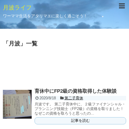
月波ライフ
ワーママ生活をアタリマエに楽しく過ごそう！
「
月波
」
一覧
育休中にFP2級の資格取得した体験談
2020/8/18
第二子育休
月波です。 第二子育休中に、２級ファイナンシャル・
プランニング技能士（FP2級）の資格を取りました！
なぜこの資格を取ろうと思ったの...
記事を読む