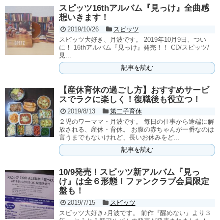
スピッツ16thアルバム『見っけ』全曲感
想いきます！
2019/10/26
スピッツ
スピッツ大好き、月波です。 2019年10月9日、つい
に！ 16thアルバム『見っけ』発売！！ CD/スピッツ/
見...
記事を読む
【産休育休の過ごし方】おすすめサービ
スでラクに楽しく！復職後も役立つ！
2019/8/13
第二子育休
２児のワーママ・月波です。 毎日の仕事から途端に解
放される、産休・育休。 お腹の赤ちゃんが一番なのは
言うまでもないけれど、長いお休みをど...
記事を読む
10/9発売！スピッツ新アルバム『見っ
け』は全６形態！ファンクラブ会員限定
盤も！
2019/7/15
スピッツ
スピッツ大好き♪月波です。 前作『醒めない』より３