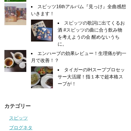
スピッツ16thアルバム『見っけ』全曲感想
いきます！
スピッツの歌詞に出てくるお
酒 #スピッツの曲に合う飲み物
を考えようの会 醒めないうち
に。
エンハーブの効果レビュー！生理痛が約一
月で改善！？
タイガーのIHスーププロセッ
サー大活躍！指１本で超本格ス
ープが！
カテゴリー
スピッツ
ブログネタ