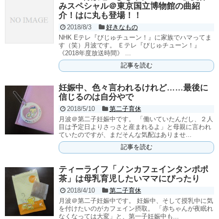
みスペシャル＠東京国立博物館の曲紹
介！はに丸も登場！！
2018/8/3
好きなもの
NHK Eテレ『びじゅチューン！』に家族でハマってま
す（笑）月波です。 Ｅテレ『びじゅチューン！』
《2018年度放送時間》 ...
記事を読む
妊娠中、色々言われるけれど……最後に
信じるのは自分やで
2018/5/10
第二子育休
月波＠第二子妊娠中です。 「働いていたんだし、２人
目は予定日よりさっさと産まれるよ」と母親に言われ
ていたのですが、まだそんな気配はありませ...
記事を読む
ティーライフ「ノンカフェインタンポポ
茶」は母乳育児したいママにぴったり
2018/4/10
第二子育休
月波＠第二子妊娠中です。 妊娠中、そして授乳中に気
を付けたいのがカフェイン摂取。 「赤ちゃんが夜眠れ
なくなっては大変」と、第一子妊娠中も...