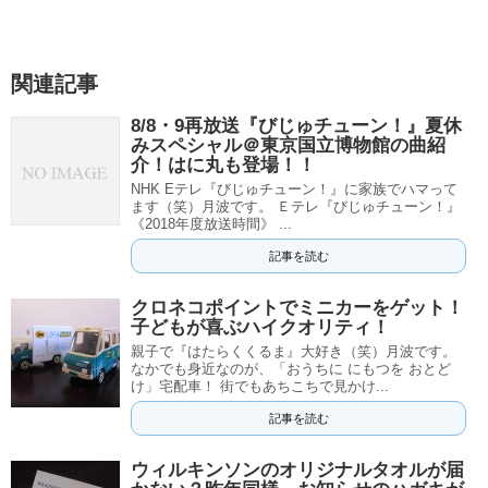
関連記事
8/8・9再放送『びじゅチューン！』夏休
みスペシャル＠東京国立博物館の曲紹
介！はに丸も登場！！
NHK Eテレ『びじゅチューン！』に家族でハマって
ます（笑）月波です。 Ｅテレ『びじゅチューン！』
《2018年度放送時間》 ...
記事を読む
クロネコポイントでミニカーをゲット！
子どもが喜ぶハイクオリティ！
親子で『はたらくくるま』大好き（笑）月波です。
なかでも身近なのが、「おうちに にもつを おとど
け」宅配車！ 街でもあちこちで見かけ...
記事を読む
ウィルキンソンのオリジナルタオルが届