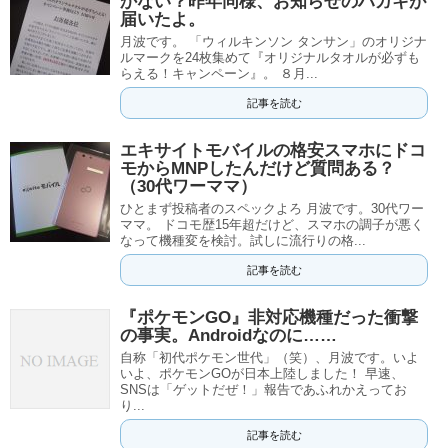
かない？昨年同様、お知らせのハガキが
届いたよ。
月波です。 「ウィルキンソン タンサン」のオリジナ
ルマークを24枚集めて『オリジナルタオルが必ずも
らえる！キャンペーン』。 ８月...
記事を読む
エキサイトモバイルの格安スマホにドコ
モからMNPしたんだけど質問ある？
（30代ワーママ）
ひとまず投稿者のスペックよろ 月波です。30代ワー
ママ。 ドコモ歴15年超だけど、スマホの調子が悪く
なって機種変を検討。試しに流行りの格...
記事を読む
『ポケモンGO』非対応機種だった衝撃
の事実。Androidなのに……
自称「初代ポケモン世代」（笑）、月波です。いよ
いよ、ポケモンGOが日本上陸しました！ 早速、
SNSは「ゲットだぜ！」報告であふれかえってお
り...
記事を読む