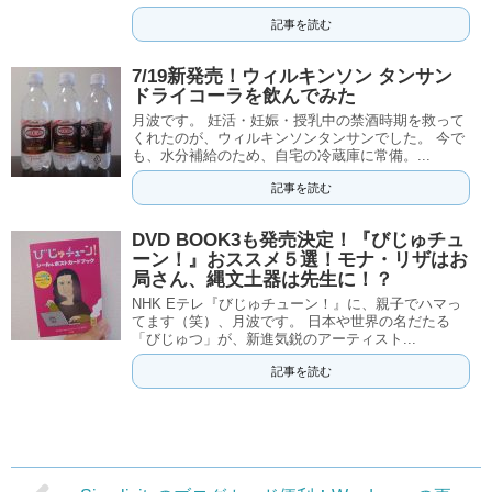
記事を読む
7/19新発売！ウィルキンソン タンサン
ドライコーラを飲んでみた
月波です。 妊活・妊娠・授乳中の禁酒時期を救って
くれたのが、ウィルキンソンタンサンでした。 今で
も、水分補給のため、自宅の冷蔵庫に常備。...
記事を読む
DVD BOOK3も発売決定！『びじゅチュ
ーン！』おススメ５選！モナ・リザはお
局さん、縄文土器は先生に！？
NHK Eテレ『びじゅチューン！』に、親子でハマっ
てます（笑）、月波です。 日本や世界の名だたる
「びじゅつ」が、新進気鋭のアーティスト...
記事を読む