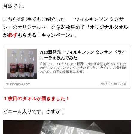
月波です。
こちらの記事でもご紹介した、「ウィルキンソン タンサ
ン」のオリジナルマークを24枚集めて
『オリジナルタオル
が
必ず
もらえる！キャンペーン』
。
7/19新発売！ウィルキンソン タンサン ドライ
コーラを飲んでみた
月波です。 妊活・妊娠・授乳中の禁酒時期を救ってくれた
のが、ウィルキンソンタンサンでした。 今でも、水分補給
のため、自宅の冷蔵庫に常備。...
2016-07-19 12:00
tsukinamiya.com
１枚目のタオルが届きました！
ビニール入りです。さすが！