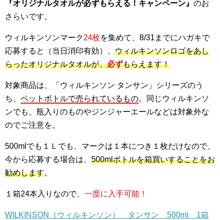
『オリジナルタオルが必ずもらえる！キャンペーン』
のお
さらいです。
ウィルキンソンマーク
24枚
を集めて、8/31までにハガキで
応募すると（当日消印有効）、
ウィルキンソンロゴをあし
らったオリジナルタオルが、
必ず
もらえます！
対象商品は、「ウィルキンソン タンサン」シリーズのう
ち、
ペットボトルで売られているもの
。同じウィルキンソ
ンでも、瓶入りのものやジンジャーエールなどは対象外な
のでご注意を。
500mlでも１Ｌでも、マークは１本につき１枚だけなので、
今から応募する場合は、
500mlボトルを箱買いすることをお
勧めします
。
１箱24本入りなので、
一度に入手可能！
WILKINSON（ウィルキンソン） タンサン 500ml 1箱