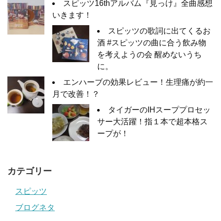
スピッツ16thアルバム『見っけ』全曲感想
いきます！
スピッツの歌詞に出てくるお
酒 #スピッツの曲に合う飲み物
を考えようの会 醒めないうち
に。
エンハーブの効果レビュー！生理痛が約一
月で改善！？
タイガーのIHスーププロセッ
サー大活躍！指１本で超本格ス
ープが！
カテゴリー
スピッツ
ブログネタ