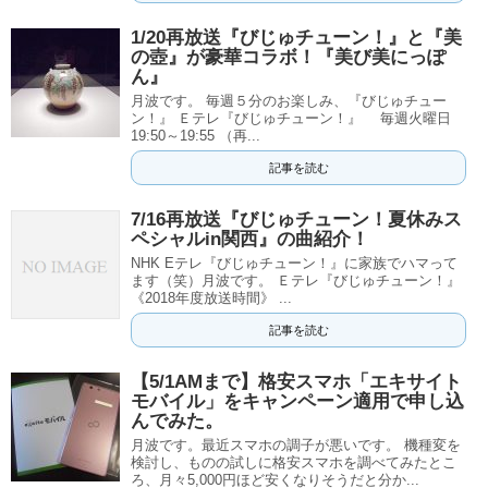
1/20再放送『びじゅチューン！』と『美
の壺』が豪華コラボ！『美び美にっぽ
ん』
月波です。 毎週５分のお楽しみ、『びじゅチュー
ン！』 Ｅテレ『びじゅチューン！』 毎週火曜日
19:50～19:55 （再...
記事を読む
7/16再放送『びじゅチューン！夏休みス
ペシャルin関西』の曲紹介！
NHK Eテレ『びじゅチューン！』に家族でハマって
ます（笑）月波です。 Ｅテレ『びじゅチューン！』
《2018年度放送時間》 ...
記事を読む
【5/1AMまで】格安スマホ「エキサイト
モバイル」をキャンペーン適用で申し込
んでみた。
月波です。最近スマホの調子が悪いです。 機種変を
検討し、ものの試しに格安スマホを調べてみたとこ
ろ、月々5,000円ほど安くなりそうだと分か...